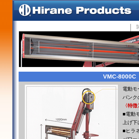
VMC-8000C
電動モ
バンク
〈特徴
■電動
上げ下
■ヒラ