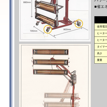
パワー
■省エ
使用電
ヒータ
ヒータ
タイマ
高さ
重量