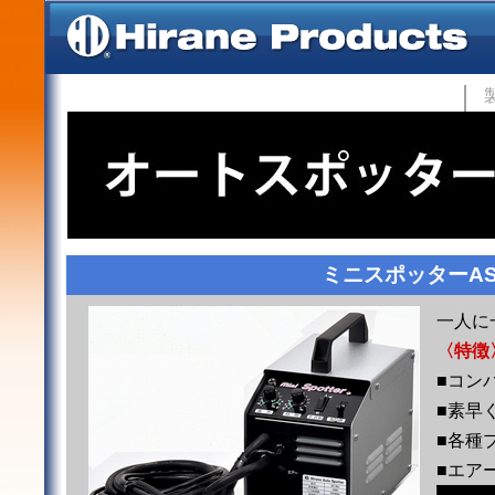
ミニスポッターAS-
一人に
〈特徴
■コン
■素早
■各種
■エア