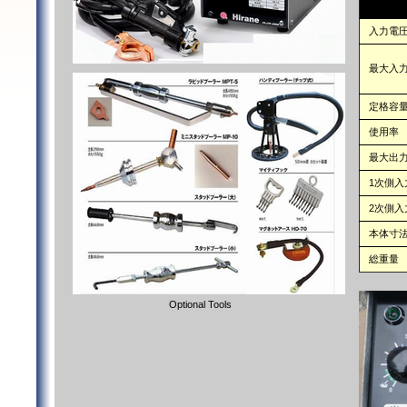
入力電
最大入
定格容
使用率
最大出
1次側入
2次側入
本体寸
総重量
Optional Tools