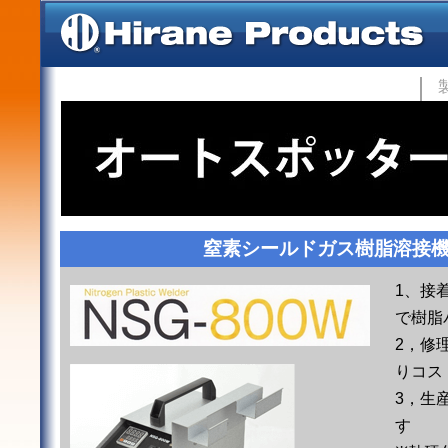
窒素シールドガス樹脂溶接機 
1、接
で樹脂
2，修
りコス
3，生
す