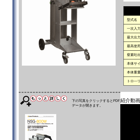
型式名
一次入
最大出
最高使
窒素吐
本体サ
本体重
トロ―
紹介動
下の写真をクリックするとPDF
データが開きます。