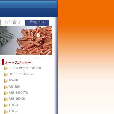
English
お問合せ
オートスポッター
ミニスポッターAS-60
DC Stud Welder
AS-80
AS-100
ASI-14000TⅡ
ASI-100KⅢ
TRG-1
TRG-2