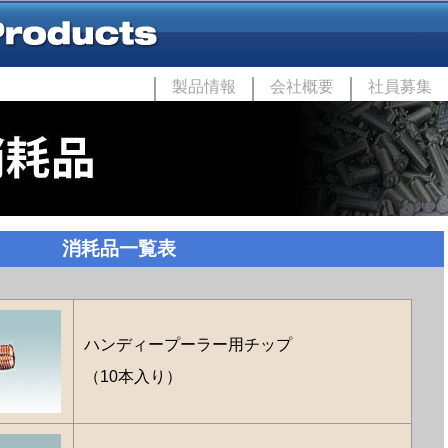
製品情報
会社概要
社員募集
消耗品一覧表
ハンディープーラー用チップ
（10本入り）