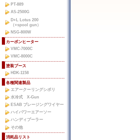
PT-889
AS-2500G
D+L Lotus 200
（+spool gun）
NSG-800W
カーボンヒーター
VMC-7000C
VMC-8000C
塗装ブース
HDK-1158
各種関連製品
エアークーリングシボリ
水冷式 X-Gun
ESAB ブレージングワイヤー
ハイパワーエアーソー
ハンディプーラー
その他
消耗品リスト