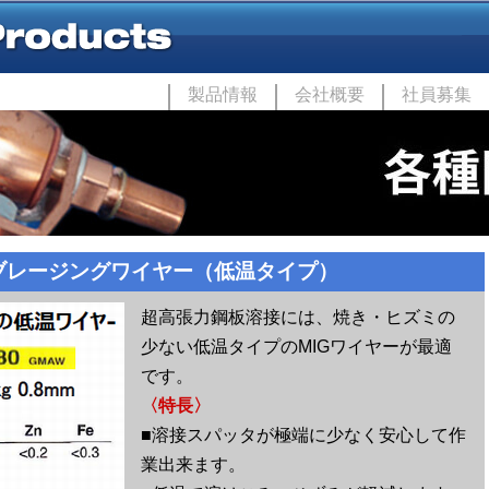
製品情報
会社概要
社員募集
 ブレージングワイヤー（低温タイプ）
超高張力鋼板溶接には、焼き・ヒズミの
少ない低温タイプのMIGワイヤーが最適
です。
〈特長〉
■溶接スパッタが極端に少なく安心して作
業出来ます。