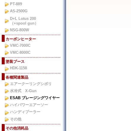
PT-889
AS-2500G
D+L Lotus 200
（+spool gun）
NSG-800W
カーボンヒーター
VMC-7000C
VMC-8000C
塗装ブース
HDK-1158
各種関連製品
エアークーリングシボリ
水冷式 X-Gun
ESAB ブレージングワイヤー
ハイパワーエアーソー
ハンディプーラー
その他
その他消耗品