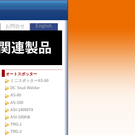
English
お問合せ
オートスポッター
ミニスポッターAS-60
DC Stud Welder
AS-80
AS-100
ASI-14000TⅡ
ASI-100KⅢ
TRG-1
TRG-2