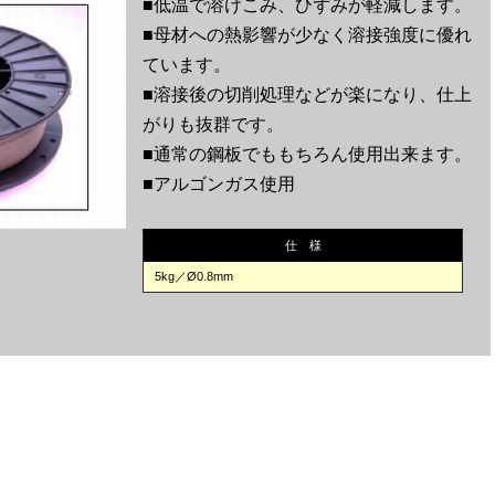
■低温で溶けこみ、ひずみが軽減します。
■母材への熱影響が少なく溶接強度に優れ
ています。
■溶接後の切削処理などが楽になり、仕上
がりも抜群です。
■通常の鋼板でももちろん使用出来ます。
■アルゴンガス使用
仕 様
5kg／Ø0.8mm